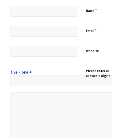
*
Name
*
Email
Website
Please enter an
five × one =
answer in digits: