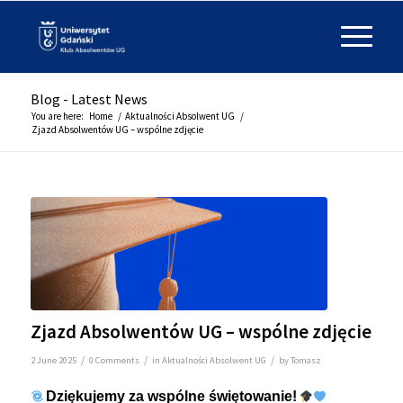
Blog - Latest News
You are here:
Home
/
Aktualności Absolwent UG
/
Zjazd Absolwentów UG – wspólne zdjęcie
Zjazd Absolwentów UG – wspólne zdjęcie
/
/
/
2 June 2025
0 Comments
in
Aktualności Absolwent UG
by
Tomasz
Dziękujemy za wspólne świętowanie!